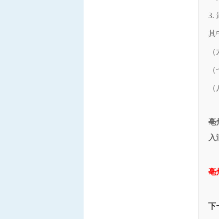
3
其
（
（
（
亳
入
亳
下