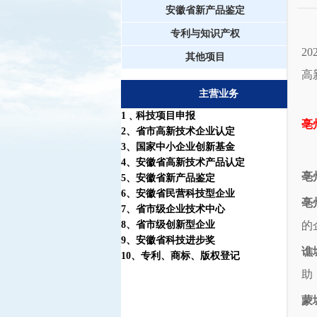
安徽省新产品鉴定
专利与知识产权
2
其他项目
高
主营业务
1
﹑科技项目申报
亳
2
、省市高新技术企业认定
3
、国家中小企业创新基金
4
、安徽省高新技术产品认定
亳
5
、安徽省新产品鉴定
6
、安徽省民营科技型企业
亳
7
、省市级企业技术中心
8
、省市级创新型企业
的
9
、安徽省科技进步奖
谯
10
、
专利
、
商标
、
版权登记
助
蒙