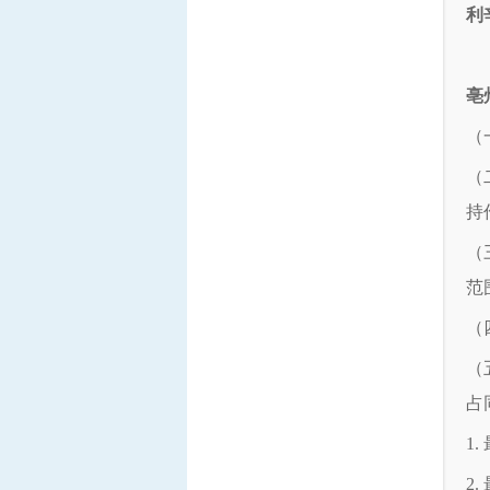
利
亳
（
（
持
（
范
（
（
占
1
2