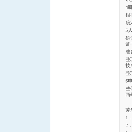
4
根
确
5
确
证
准
整
技
整
6
整
两
芜
1
2