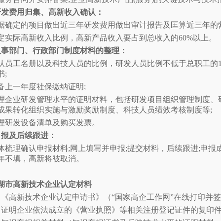
研发费用归集、高新收入确认：
据确定的项目做出近三年研发费用做出审计报告及匡算近三年
定实际高新收入比例，高新产品收入要占到总收入的60%以上。
人事部门、行政部门制度材料的整理：
认员工名册以及科技人员的比例，研发人员比例不低于总职工的1
书;
备上一年度社保缴纳证明;
理企业研发管理水平的证明材料，包括研发项目组织管理制度、
成果转化组织实施与激励奖励制度、科技人员绩效考核制度等;
理研发设备清单及购买发票。
申报及后续跟进：
体梳理确认申报材料;网上填写并申报;提交材料，后续跟进;申报
年不填，高新将被取消。
湖市高新技术企业认定材料
．《高新技术企业认定申请书》（“国家高企工作网”在线打印并
．证明企业依法成立的《营业执照》等相关注册登记证件的复印