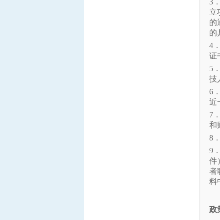
3
立
的
的
4
证
5
技
6
近
7
和
8
9
件
者
料
政