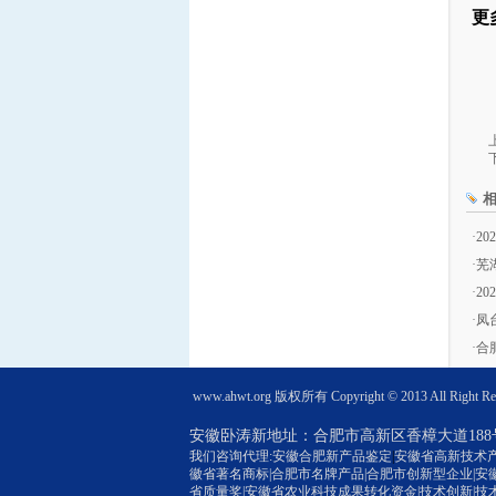
更
·
2
·
芜
·
2
·
凤
·
合
www.ahwt.org
版权所有 Copyright © 2013 All Right Re
安徽卧涛新地址：
合肥市高新区香樟大道188
我们咨询代理:
安徽合肥新产品鉴定
|
安徽省高新技术
徽省著名商标
|
合肥市名牌产品
|
合肥市创新型企业
|安
省质量奖
|安徽省农业科技成果转化资金|技术创新|技