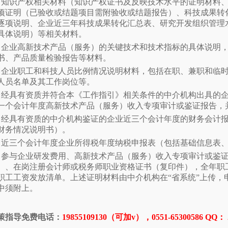
．知识产权相关材料（知识产权证书及反映技术水平的证明材料
项证明（已验收或结题项目需附验收或结题报告）、科技成果转
逐项说明、企业近三年科技成果转化汇总表、研究开发组织管理
具体说明）等相关材料。
．企业高新技术产品（服务）的关键技术和技术指标的具体说明
书、产品质量检验报告等材料。
．企业职工和科技人员比例情况说明材料，包括在职、兼职和临
人员名单及其工作岗位等。
．经具有资质并符合本《工作指引》相关条件的中介机构出具的
一个会计年度高新技术产品（服务）收入专项审计或鉴证报告，
．经具有资质的中介机构鉴证的企业近三个会计年度的财务会计
财务情况说明书）。
．近三个会计年度企业所得税年度纳税申报表（包括基础信息表
．参与企业研发费用、高新技术产品（服务）收入专项审计或鉴
）、在岗注册会计师或税务师职业资格证书（复印件），全年职
职工工资发放清单。上述证明材料由中介机构在“省系统”上传，
中须附上。
策指导免费电话：
19855109130（可加v），0551-6530
0586
QQ：