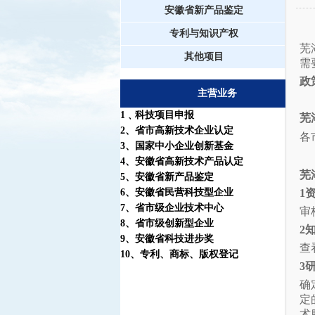
安徽省新产品鉴定
专利与知识产权
芜
其他项目
需
政
主营业务
1
﹑科技项目申报
芜
2
、省市高新技术企业认定
各
3
、国家中小企业创新基金
4
、安徽省高新技术产品认定
芜
5
、安徽省新产品鉴定
6
、安徽省民营科技型企业
1
7
、省市级企业技术中心
审
8
、省市级创新型企业
2
9
、安徽省科技进步奖
查
10
、
专利
、
商标
、
版权登记
3
确
定
术