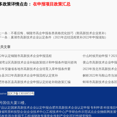
多政策详情点击：
在申报项目政策汇总
上一条：
不看后悔，铜陵市高企申报各类表格优化技巧（附高新技术企业奖补）
下一条：
巢湖市高新技术企业认定条件（2021年总结流程奖补2022年申报须知）
相关文章
022年认定铜陵市高新技术企业申报流程
·
什么时候开始申报？20
湖湾沚区高新技术企业补贴政策统计和申报条件疑问咨询
·
黄山市高新技术企业申报
021年安徽省各地市高新技术企业培育入库申报条件要
·
2023年淮北市高新技
台县2022年高新技术企业申报流程认定奖补
·
解析2022年马鞍山市
肥市各区县高新技术企业申报认定好处补助政策汇编
·
蚌埠市高新技术企业各区
serve
皖ICP备13016955号
号国信大厦11楼。
产品认定|国家高新技术企业认定申报
|
合肥市高新技术企业认定申报
|
专利申请
|
科技项目
徽省民营科技型企业|企业技术中心|
工程技术中心
|产学研合作示范试点企业|物联网发展
术改造|首台套|双千工程|省财政专项资金|专利产业化
|可行性研究报告