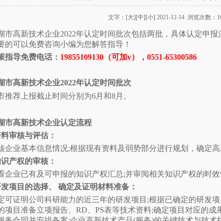
文字：
[大]
[中]
[小]
2021-12-14 浏览次数：1
湖市高新技术企业2022年认定时间批次包括两批，具体认定申
要的可以免费咨询小编为您解答指导！
策指导免费电话：
19855109130（可加v），0551-65300586
湖市高新技术企业2022年认定时间批次
市推荐上报截止时间分别为6月和8月。
湖市高新技术企业认定流程
资料审核与评估：
核企业基本信息情况;根据现有资料及弱势部分进行规划，确定
知识产权的审核：
看企业已有及可申报的知识产权汇总;并审阅相关知识产权的时效
研发项目的选择、 确定及证明材料准备：
定可证明公司科研能力的近三年的研发项目;根据已确定的研发项目
的项目准备立项报告、RD、PS表等技术资料;确定项目对应的成
服务合同并安排备案;企业高新技术产品(服务)的关键技术与技术