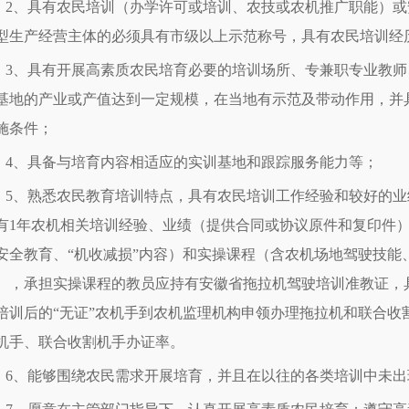
2、具有农民培训（办学许可或培训、农技或农机推广职能）
型生产经营主体的必须具有市级以上示范称号，具有农民培训经
3、具有开展高素质农民培育必要的培训场所、专兼职专业教
基地的产业或产值达到一定规模，在当地有示范及带动作用，并
施条件；
4、具备与培育内容相适应的实训基地和跟踪服务能力等；
5、熟悉农民教育培训特点，具有农民培训工作经验和较好的业
有1年农机相关培训经验、业绩（提供合同或协议原件和复印件
安全教育、“机收减损”内容）和实操课程（含农机场地驾驶技能
），承担实操课程的教员应持有安徽省拖拉机驾驶培训准教证，
培训后的“无证”农机手到农机监理机构申领办理拖拉机和联合收
机手、联合收割机手办证率。
6、能够围绕农民需求开展培育，并且在以往的各类培训中未出