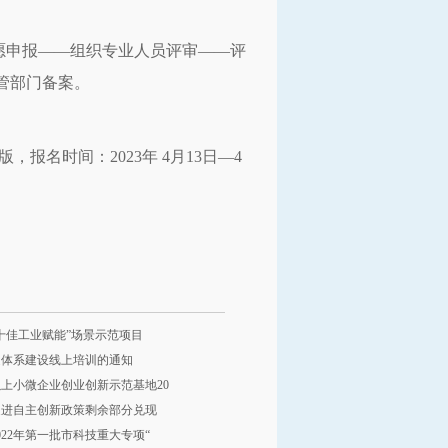
愿申报——组织专业人员评审——评
管部门备案。
名时间：2023年 4月13日—4
“十佳工业赋能”场景示范项目
造体系建设线上培训的通知
上小微企业创业创新示范基地20
县促进自主创新政策剩余部分兑现
22年第一批市科技重大专项“