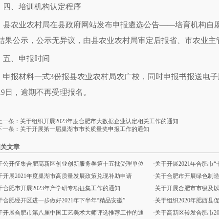
四、培训机构认定程序
县农业农村局在县政府网站发布申报遴选公告——培育机构自
结果公示，公示无异议，由县农业农村局审定后报省、市农业主
五、申报时间
申报材料一式3份报县农业农村局农广校，同时申报书报送电子版，报
19日，逾期不再受理报名。
上一条：
关于组织开展2023年度合肥市大数据企业认定相关工作的通知
下一条：
关于开展第一届巢湖市市长质量奖申报工作的通知
相关文章
于公开征集合肥高新区创业创新服务券第十五批受理单位
·
关于开展2021年合肥市
于开展2021年度巢湖市高质量发展政策兑现补助申请
·
关于合肥市开展绿色制
于合肥市开展2023年产学研专项征集工作的通知
·
关于开展合肥市市级及以
于合肥经开区进一步做好2021年下半年“精品安徽”
·
关于组织2020年肥西
于开展合肥市第八届中国工艺美术大师评选推荐工作的通
·
关于高新区转发合肥市20