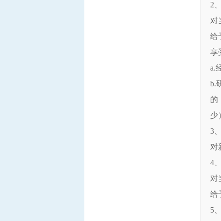
2
对
给
享
a
b
的
少
3
对
4
对
给
5