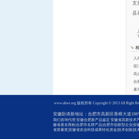
支
县
·
入
·
迎
·
高
·
合
·
巢
www.ahwt.org
版权所有 Copyright © 2013 All Right Re
安徽卧涛新地址：
合肥市高新区香樟大道188
我们咨询代理:
安徽合肥新产品鉴定
|
安徽省高新技术
徽省著名商标
|
合肥市名牌产品
|
合肥市创新型企业
|安
省质量奖
|安徽省农业科技成果转化资金|技术创新|技