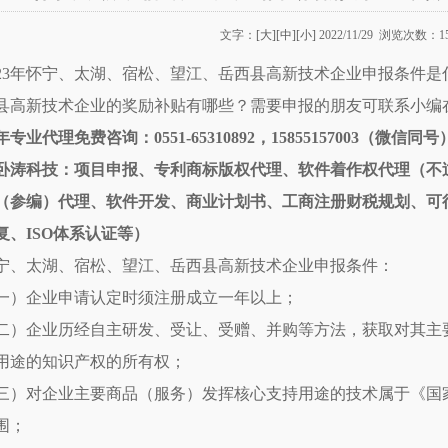
文字：
[大]
[中]
[小]
2022/11/29 浏览次数：1
023年怀宁、太湖、宿松、望江、岳西县高新技术企业申报条件
县高新技术企业的奖励补贴有哪些？需要申报的朋友可联系小编
0年专业代理免费咨询：0551-65310892，15855157003（微信同号
卧涛科技：项目申报、专利商标版权代理、软件着作权代理（不
（参编）代理、软件开发、商业计划书、工商注册财税规划、可
复、ISO体系认证等）
宁、太湖、宿松、望江、岳西县高新技术企业申报条件：
一）企业申请认定时须注册成立一年以上；
二）企业历经自主研发、受让、受赠、并购等方法，获取对其主
用途的知识产权的所有权；
三）对企业主要商品（服务）发挥核心支持用途的技术属于《国
围；