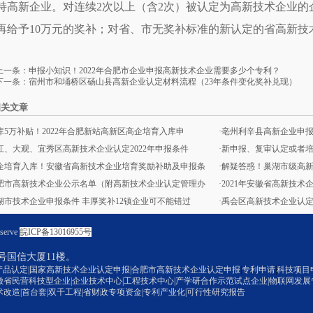
持高新企业。对连续2次以上（含2次）被认定为高新技术企业的
再给予10万元的奖补；对省、市无奖补标准的新认定的省高新技
上一条：
申报小知识！2022年合肥市企业申报高新技术企业需要多少个专利？
下一条：
宿州市和埇桥区砀山县高新企业认定材料流程（23年条件变化奖补兑现）
相关文章
库5万补贴！2022年合肥新站高新区高企培育入库申
·
亳州利辛县高新企业申
江、大观、宜秀区高新技术企业认定2022年申报条件
·
新申报、复审认定或者
企培育入库！安徽省高新技术企业培育奖励补助及申报条
·
解疑答惑！巢湖市级高
肥市高新技术企业公示名单（附高新技术企业认定管理办
·
2021年安徽省高新技
湖市技术企业申报条件 丰厚奖补12镇企业可不能错过
·
禹会区高新技术企业认
serve
皖ICP备13016955号
号国信大厦11楼。
产品认定|国家高新技术企业认定申报
|
合肥市高新技术企业认定申报
|
专利申请
|
科技项目
徽省民营科技型企业|企业技术中心|
工程技术中心
|产学研合作示范试点企业|物联网发展
术改造|首台套|双千工程|省财政专项资金|专利产业化
|可行性研究报告