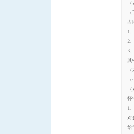
（
（
占
1
2
3
其
（
（
（
怀
1
对
给