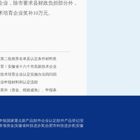
企业，除市要求县财政负担部分外，
术培育企业奖补10万元。
报第二批推荐名单及认定条件材料奖
培育！安徽省十六个市高新技术企业
新技术培育企业认定实施办法四问四
术企业申报材料和认定流程
定奖补（资金、税收减免）、申报条
申报
|国家重点新产品|
软件企业认定
|软件产品登记|
安
专项资金|安徽省科技进步奖|
合肥市科技进步奖
|
安徽