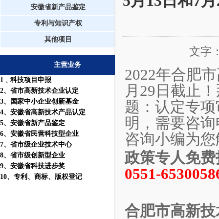
5月13日和
安徽省新产品鉴定
专利与知识产权
其他项目
文字
主营业务
2022年合肥
1
﹑科技项目申报
月29日截止
2
、省市高新技术企业认定
3
、国家中小企业创新基金
题：认定专项
4
、安徽省高新技术产品认定
明，
需要咨询
5
、安徽省新产品鉴定
6
、安徽省民营科技型企业
咨询小编为您
7
、省市级企业技术中心
政策专人免费
8
、省市级创新型企业
9
、安徽省科技进步奖
0551-6530058
10
、
专利
、
商标
、
版权登记
合肥市高新技