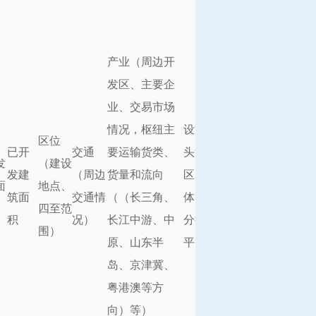
产业
（周边开
发区、主要企
功
业、交易市场
织
情况，枢纽主
设施
（铁路专用线、码
送
区位
已开
交通
要运输货类、
头泊位、集装箱作业
转
发
（建设
发建
（周边
货量和流向
区、仓储（普通、立
物
面
地点、
筑面
交通情
（（长三角、
体、冷链）、大型区域
制
四至范
积
况）
长江中游、中
分拨中心、口岸、信息
务
围）
原、山东半
平台等）
服
岛、京津冀、
等
粤港澳等方
况
向）等）